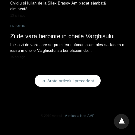
Ovidiu și Iulian de la Silex Brașov Am plecat sâmbătă
dimineată…
13 ani ago
ISTORIE
Zi de vara fierbinte in cheile Varghisului
Intr-o zi de vara care se promitea sufocanta am ales sa facem o
iesire in cheile Varghisului sa beneficiem de…
15 ani ago
Arata articolul precedent
© 2019 Avenul
Versiunea Non-AMP