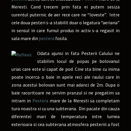
Meresti. Cand trecem prin fata ei putem sesiza
curentul puternic de aer rece care ne “loveste”. Intre
cele doua pesteri s-a stabilit doar o legatura “aeriana”
in sensul in care fumul produs in activ s-a regasit in
sala mare din
pestera
fosila.
Odata ajunsi in fata Pesterii Calului ne
stabilim locul de popas pe bolovanul
urias care este si capat de pod. Cine sta bine cu inima
poate incerca o baie in apele reci ale raului care in
zona acestui bolovan sunt mai adanci de 2m. Dupa o
baie racoritoare ne servim pranzul si ne pregatim sa
intram in
Pestera
mare de la Meresti sa completam
tura noastra si cu una subterana. Din pacate din cauza
diferentei mari de temperatura intre lumea
exterioara si cea subterana atmosfera pesteriii a fost