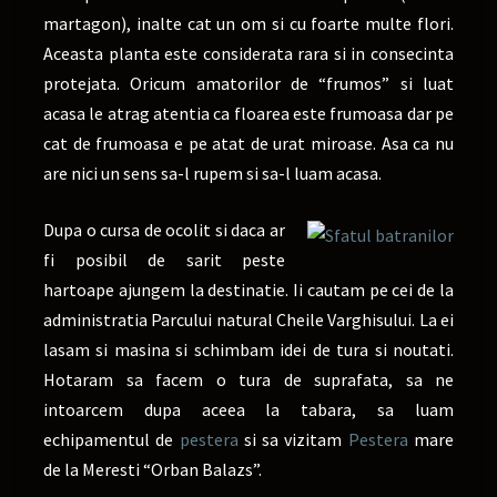
martagon)
, inalte cat un om si cu foarte multe flori.
Aceasta planta este considerata rara si in consecinta
protejata. Oricum amatorilor de “frumos” si luat
acasa le atrag atentia ca floarea este frumoasa dar pe
cat de frumoasa e pe atat de urat miroase. Asa ca nu
are nici un sens sa-l rupem si sa-l luam acasa.
Dupa o cursa de ocolit si daca ar
fi posibil de sarit peste
hartoape ajungem la destinatie. Ii cautam pe cei de la
administratia Parcului natural Cheile Varghisului. La ei
lasam si masina si schimbam idei de tura si noutati.
Hotaram sa facem o tura de suprafata, sa ne
intoarcem dupa aceea la tabara, sa luam
echipamentul de
pestera
si sa vizitam
Pestera
mare
de la Meresti “Orban Balazs”.