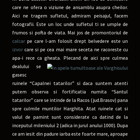
care ne ofera o viziune de ansamblu asupra cheilor.
Aici ne tragem sufletul, admiram peisajul, facem
fotografii. Este un loc unde sufletul ti se umple de
frumos si pofta de viata. Mai jos de promontoriul de
calcar
pe care l-am folosit drept belvedere este un
izvor
care si pe cea mai mare seceta ne racoreste cu
apa-i rece ca gheata. Plecand de aici spre
culmea
dealului se
gasesc
ruinele “Capalnei
tatarilor” si daca suntem atenti
putem observa si fortificatia numita “Santul
tatarilor” care se intinde de la Racos (jud.Brasov) pana
spre culmile muntilor Harghita. Atat ruinele cat si
valul de pamint sunt considerate ca datind de la
inceputul mileniului 2 (adica in jurul anului 1000). Dupa
ce am iesit din padure iarba este foarte mare, aproape