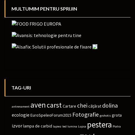
MULTUMIM PENTRU SPRIJIN
TAG-URI
aven
carst
chei
dolina
Cartare
căţărat
antrenament
Fotografie
ecologie
EuroSpeleoForum2015
grota
grohotis
pestera
izvor
lampa de carbid
lapiez
led
lumina
Lupsa
Piatra