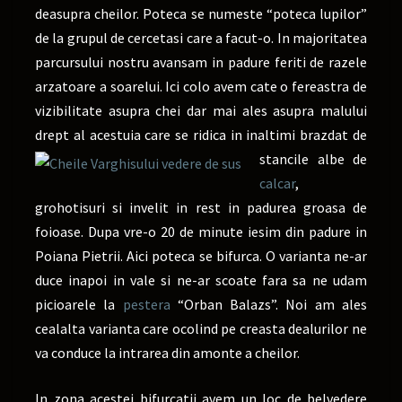
deasupra cheilor. Poteca se numeste “poteca lupilor”
de la grupul de cercetasi care a facut-o. In majoritatea
parcursului nostru avansam in padure feriti de razele
arzatoare a soarelui. Ici colo avem cate o fereastra de
vizibilitate asupra chei dar mai ales asupra malului
drept al acestuia care se ridica in inaltimi
brazdat de
stancile albe de
calcar
,
grohotisuri si invelit in rest in padurea groasa de
foioase. Dupa vre-o 20 de minute iesim din padure in
Poiana Pietrii. Aici poteca se bifurca. O varianta ne-ar
duce inapoi in vale si ne-ar scoate fara sa ne udam
picioarele la
pestera
“Orban Balazs”. Noi am ales
cealalta varianta care ocolind pe creasta dealurilor ne
va conduce la intrarea din amonte a cheilor.
In zona acestei bifurcatii avem un loc de belvedere