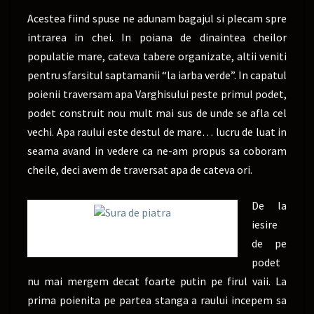
Acestea fiind spuse ne adunam bagajul si plecam spre
intrarea in chei. In poiana de dinaintea cheilor
populatie mare, cateva tabere organizate, altii veniti
pentru sfarsitul saptamanii “la iarba verde”. In capatul
poienii traversam apa Varghisului peste primul podet,
podet construit nou mult mai sus de unde se afla cel
vechi. Apa raului este destul de mare… lucru de luat in
seama avand in vedere ca ne-am propus sa coboram
cheile, deci avem de traversat apa de cateva ori.
De la
iesire
Sura de piatra
de pe
podet
nu mai mergem decat foarte putin pe firul vaii. La
prima poienita pe partea stanga a raului incepem sa