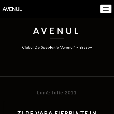
AVENUL
Togg
Navi
AVENUL
Clubul De Speologie "Avenul" – Brasov
Lună:
Iulie 2011
ZI DE VARA FIERBINTE IN