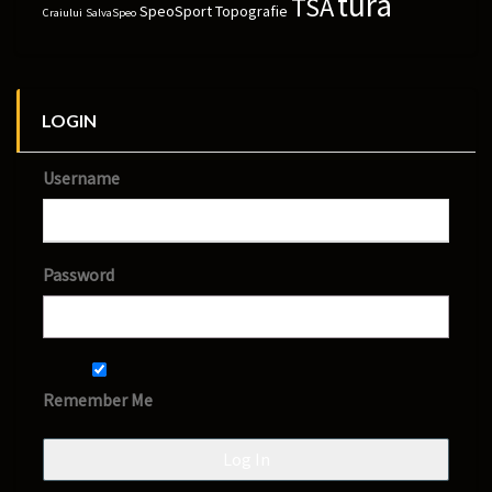
tura
TSA
SpeoSport
Topografie
Craiului
SalvaSpeo
LOGIN
Username
Password
Remember Me