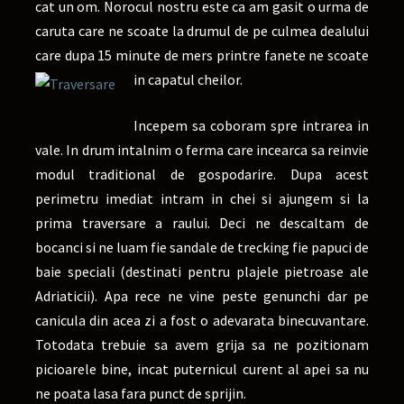
cat un om. Norocul nostru este ca am gasit o urma de
caruta care ne scoate la drumul de pe culmea dealului
care dupa 15 minute de mers printre fanete ne scoate
in capatul cheilor.
Incepem sa coboram spre intrarea in
vale. In drum intalnim o ferma care incearca sa reinvie
modul traditional de gospodarire. Dupa acest
perimetru imediat intram in chei si ajungem si la
prima traversare a raului. Deci ne descaltam de
bocanci si ne luam fie sandale de trecking fie papuci de
baie speciali (destinati pentru plajele pietroase ale
Adriaticii). Apa rece ne vine peste genunchi dar pe
canicula din acea zi a fost o adevarata binecuvantare.
Totodata trebuie sa avem grija sa ne pozitionam
picioarele bine, incat puternicul curent al apei sa nu
ne poata lasa fara punct de sprijin.