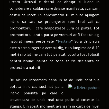
urcam. Urcusul e destul de abrupt si luand in
considerare si caldura care deja se manifesta, avansam
destul de incet. In aproximativ 10 minute ajungem
intr-o sa care se prelungeste spre firul vaii cu
promontoriul care adaposteste Sura de piatra. Tot
promontoriul arata parca pe vremuri ar fi fost un dig
natural imens peste vale. “
Pestera
” Sura de piatra
este o strapungere a acestui dig, cu o lungime de 8-10
metri si o latime cam tot pe atat. Locul a fost folosit
pentru bivuac inainte ca zona sa fie declarata de
protectie a naturii.
De aici ne intoarcem pana in sa de unde continua
poteca in urcus sustinut pana
intr-o poienita pe care o
traverseaza de unde mai urca putin si coteste la
stanga. Din acest moment avansam in curba de nivel