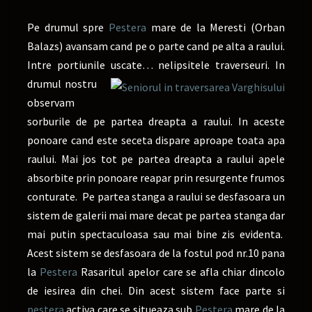
Pe drumul spre
Pestera
mare de la Meresti (Orban
Balazs) avansam cand pe o parte cand pe alta a raului.
Intre portiunile uscate… nelipsitele traverseuri. In
drumul nostru
observam
sorburile de pe partea dreapta a raului. In aceste
ponoare cand este seceta dispare aproape toata apa
raului. Mai jos tot pe partea dreapta a raului apele
absorbite prin ponoare reapar prin resurgente frumos
conturate. Pe partea stanga a raului se desfasoara un
sistem de galerii mai mare decat pe partea stanga dar
mai putin spectaculoasa sau mai bine zis evidenta.
Acest sistem se desfasoara de la fostul pod nr.10 pana
la
Pestera
Rasaritul apelor care se afla chiar dincolo
de iesirea din chei. Din acest sistem face parte si
pestera
activa care se situeaza sub
Pestera
mare de la