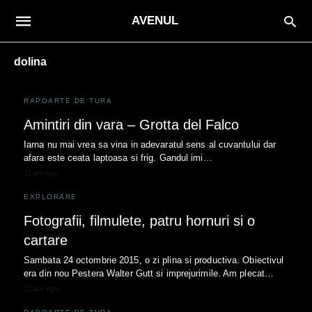
AVENUL
dolina
RAPOARTE DE TURA
Amintiri din vara – Grotta del Falco
Iarna nu mai vrea sa vina in adevaratul sens al cuvantului dar
afara este ceata laptoasa si frig. Gandul imi…
11 ani ago
EXPLORARE
Fotografii, filmulete, patru hornuri si o
cartare
Sambata 24 octombrie 2015, o zi plina si productiva. Obiectivul
era din nou Pestera Walter Gutt si imprejurimile. Am plecat…
11 ani ago