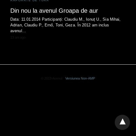
RAPOARTE DE TURA
Din nou la avenul Groapa de aur
Data: 11.01.2014 Participanți: Claudiu M., Ionuț U., Sia Mihai,
Adrian, Claudiu P., Ernő, Toni, Geza. În 2012 am inclus
avenul…
13 ani ago
© 2019 Avenul
Versiunea Non-AMP