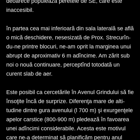
deoarece populează peretele de SE, care este
inaccesibil.
în partea cea mai inferioară din sala laterală se află
o mică deschidere, nesesizată de Prox. Strecurîn-
du-ne printre blocuri, ne-am oprit la marginea unui
abrupt de aproximativ 6 m adîncime. Am zărit sub
noi o nouă continuare, perceptînd totodată un
curent slab de aer.
Este posibil ca cercetările în Avenul Grindului să fie
însoţite încă de surprize. Diferenţa mare de alti­
tudine dintre gura avenului (l 700 m) şi exurgenţele
apelor carstice (800-900 m) pledează în favoarea
unei adîncimi considerabile. Acesta este motivul
care ne-a determinat să planificăm pentru anul