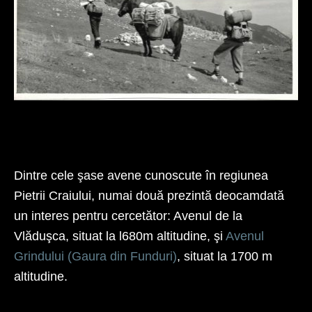
Marș de apropiere – Tabăra de explorare Avenul Funduri 1967
A se observa scărițele confectionate din funie de cânepă și trepte de
lemn.
Dintre cele şase avene cunoscute în regiunea
Pietrii Craiului, numai două prezintă deocamdată
un interes pentru cercetător: Avenul de la
Vlăduşca, situat la l680m altitudine, şi
Avenul
Grindului (Gaura din Funduri)
, situat la 1700 m
altitudine.