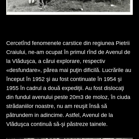
Tabăra de explorare Avenul Funduri 1967
(Podul Vițeilor)
Cercetînd fenomenele carstice din regiunea Pietrii
Craiului, ne-am ocupat în primul rînd de Avenul de
la Vlăduşca, a cărui explorare, respectiv
«desfundare», părea mai puţin dificilă. Lucrările au
început în 1952 şi au fost continuate în 1954 şi
1955 în cadrul a două expediţii. Au fost dislocaţi
din fundul avenului peste 20m3 de moloz, în ciuda
strădaniilor noastre, nu am reuşit însă să
pătrundem in adincime. Astfel, Avenul de la
Vlăduşca continuă să-şi păstreze tainele.