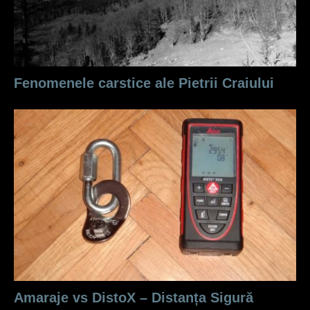
Fenomenele carstice ale Pietrii Craiului
Amaraje vs DistoX – Distanța Sigură