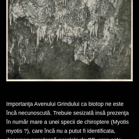
Fig. 5. – Stalactite in partea inferioară a avenului.
Importanţa Avenului Grindului ca biotop ne este
încă necunoscută. Trebuie sesizată insă prezenţa
în număr mare a unei specii de chiroptere (Myotis
myotis ?), care încă nu a putut fi identificata,