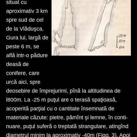
situat cu
aproximativ 3 km
spre sud de cel
de la Vlăduşca.
Gura lui, largă de
peste 6 m, se
află intr-o pădure
deasă de
Fig. 3. Schiţa Avenului Grindului.
l, Sală laterală; 2, continuarea puţului (?);
conifere, care
3, perete concreţionat
(după A. Prox, completată de F r. Thomas).
urcă aici, spre
deosebire de împrejurimi, pînă la altitudinea de
l800m. La -25 m puţul are o terasă spaţioasă,
acoperită parţial cu o cantitate însemnată de
materiale căzute: pietre, pămînt şi lemne, în conti­
nuare, puţul suferă o treptată strangulare, atingînd
diametrul minim la aproximativ -40m (Figg. 3). Apoi