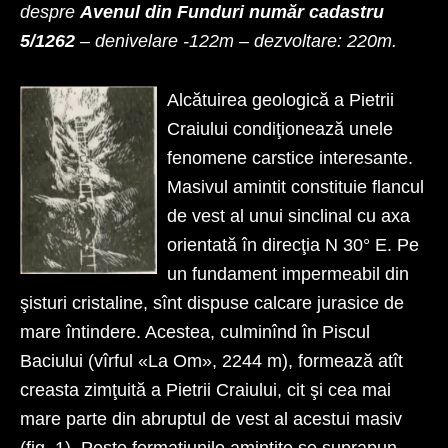
despre
Avenul din Funduri număr cadastru
5/1262
– denivelare -122m – dezvoltare: 220m.
Alcătuirea geologică a Pietrii
Craiului condiţionează unele
fenomene carstice intere­sante.
Masivul amintit constituie flancul
de vest al unui sinclinal cu axa
orientată în direcţia N 30° E. Pe
un fundament impermeabil din
şisturi cristaline, sînt dispuse calcare jurasice de
mare întindere. Acestea, culminînd în Piscul
Baciului (vîrful «La Om», 2244 m), formează atît
creasta zimţuită a Pietrii Craiului, cit şi cea mai
mare parte din abruptul de vest al acestui masiv