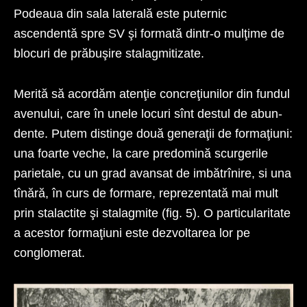
Podeaua din sala laterală este puternic
ascendentă spre SV şi formată dintr-o mulţime de
blocuri de prăbuşire stalagmitizate.
Merită să acordăm atenţie concreţiunilor din fundul
avenului, care în unele locuri sînt destul de abun­
dente. Putem distinge două generaţii de formaţiuni:
una foarte veche, la care predomină scurgerile
parie­tale, cu un grad avansat de imbătrînire, si una
tînără, în curs de formare, reprezentată mai mult
prin stalactite şi stalagmite (fig. 5). O particularitate
a acestor formaţiuni este dezvoltarea lor pe
conglomerat.