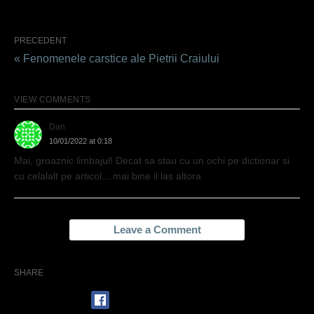
PRECEDENT
« Fenomenele carstice ale Pietrii Craiului
VIEW COMMENTS
Dan
10/01/2022 at 0:18
Mai, groaznic limbajul! Decat sa stau cu un ochi pe dictionar si
cu celalalt pe articol....mai bine il las altora
Leave a Comment
SHARE