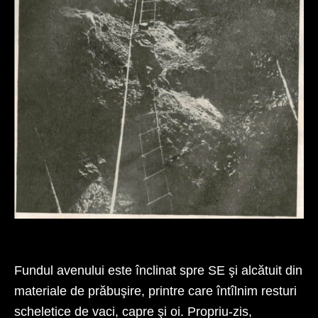
Fig. 4. – Avenul Grindului; privire de pe terasa de la 25 m adîncime
Fundul avenului este înclinat spre SE şi alcătuit din
materiale de prăbuşire, printre care întîlnim resturi
scheletice de vaci, capre şi oi. Propriu-zis,