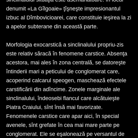
denumit «La Gîlgoaie» ţîşneşte impresionantul
izbuc al Dîmbovicioarei, care constituie ieşirea la zi
a apelor subterane din această parte.
Morfologia exocarstică a sinclinalului propriu-zis
este relativ săracă în fenomene carstice. Absenţa
acestora, mai ales în zona centrală, se datoreşte
întinderii mari a peticului de conglomerat care,
acoperind calcarul speogen, maschează efectele
carstificării din adîncime. Zonele marginale ale
sinclinalului, îndeosebi flancul care alcătuieşte
Piatra Craiului, sînt însă mai favorizate.
Fenomenele carstice care apar aici, în special
avenele, sînt grefate în cea mai mare parte pe
conglomerat. Ele se eşalonează pe versantul de