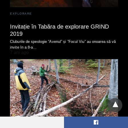
EXPLORARE
Invitație în Tabăra de explorare GRIND
2019
Cluburile de speologie “Avenul” și ”Focul Viu” au onoarea să vă
invite în a 8-a…
7 ani ago
RAPOARTE DE TURA