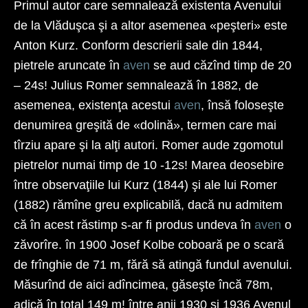
Primul autor care semnalează existenta Avenului
de la Vlăduşca şi a altor asemenea «peşteri» este
Anton Kurz. Conform descrierii sale din 1844,
pietrele aruncate în
aven
se aud căzînd timp de 20
– 24s! Julius Romer semnalează în 1882, de
asemenea, existenţa acestui
aven
, însă foloseşte
denumirea greşită de «dolină», termen care mai
tîrziu apare şi la alţi autori. Romer aude zgomotul
pietrelor numai timp de 10 -12s! Marea deosebire
între observaţiile lui Kurz (1844) şi ale lui Romer
(1882) rămîne greu explicabilă, dacă nu admitem
că în acest răstimp s-ar fi produs undeva în
aven
o
zăvorîre. în 1900 Josef Kolbe coboară pe o scară
de frînghie de 71 m, fără să atingă fundul ave­nului.
Măsurînd de aici adîncimea, găseşte încă 78m,
adică în total 149 m! între anii 1930 şi 1936 Avenul