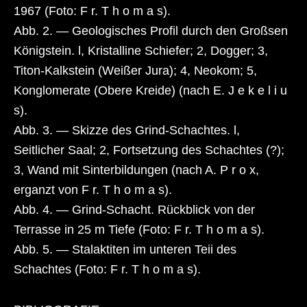
1967 (Foto: F r. T h o m a s).
Abb. 2. — Geologisches Profil durch den Großsen
Königstein. l, Kristalline Schiefer; 2, Dogger; 3,
Titon-Kalkstein (Weißer Jura); 4, Neokom; 5,
Konglomerate (Obere Kreide) (nach E. J e k e l i u
s).
Abb. 3. — Skizze des Grind-Schachtes. l,
Seitlicher Saal; 2, Fortsetzung des Schachtes (?);
3, Wand mit Sinterbildungen (nach A. P r o x,
erganzt von F r. T h o m a s).
Abb. 4. — Grind-Schacht. Rückblick von der
Terrasse in 25 m Tiefe (Foto: F r. T h o m a s).
Abb. 5. — Stalaktiten im unteren Teii des
Schachtes (Foto: F r. T h o m a s).