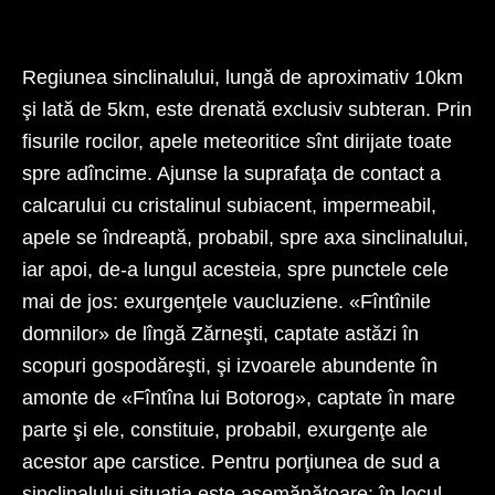
Fig. 1. Creasta de sud a Pietrii Craiului. O, Avenul Grindului; x, tabăra
expediţiei din anul 1967.
Regiunea sinclinalului, lungă de aproximativ 10km
şi lată de 5km, este drenată exclusiv subteran. Prin
fisurile rocilor, apele meteoritice sînt dirijate toate
spre adîncime. Ajunse la suprafaţa de contact a
calcarului cu cristalinul subiacent, imper­meabil,
apele se îndreaptă, probabil, spre axa sinclinalului,
iar apoi, de-a lungul acesteia, spre punctele cele
mai de jos: exurgenţele vaucluziene. «Fîntînile
domnilor» de lîngă Zărneşti, captate astăzi în
scopuri gospodăreşti, şi izvoarele abundente în
amonte de «Fîntîna lui Botorog», captate în mare
parte şi ele, constituie, probabil, exurgenţe ale
acestor ape carstice. Pentru porţiunea de sud a
sinclinalului situaţia este asemănătoare: în locul