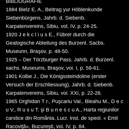
BIBLIOGRAFIE
1884 Bielz E, A., Beitrag yur Höblenkunde
Siebenbürgens, Jahrb. d. Siebenb.
Karpatenvereins, Sibiu, vol. IV, p. 24-25.
1920 J e k c l i u s E., Fübrer durch die
Gealogische Abteilung des Burzenl. Sacbs.
Museunn, Braşov, p. 48-50.
1925 – Der Törzburger Pass, Jahrb. d. Burzenl.
sachs. Museums, Braşov, voi. I, p. 59-61.
1901 Kolbe J., Die Königssteindoline (erster
Versuch der Erschliessung), Jahrb. d. Siebenb.
Karpatenvereins, Sibiu, voi. XXI, p. 22-26.
1965 Orghidan T r., Puşcariu Val., Bleahu M., D e c
u V., R u s u T. şi B u n e s c u A., Harta regiunilor
carstice din România, Lucr. Inst. de speol. « Emil
Racoviţă», Bucureşti, voi. IV, p. 84.