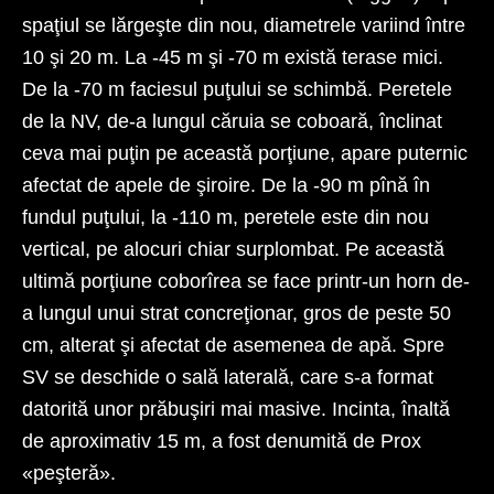
spaţiul se lărgeşte din nou, diametrele variind între
10 şi 20 m. La -45 m şi -70 m există terase mici.
De la -70 m faciesul puţului se schimbă. Peretele
de la NV, de-a lungul căruia se coboară, înclinat
ceva mai puţin pe această porţiune, apare puternic
afectat de apele de şiroire. De la -90 m pînă în
fundul puţului, la -110 m, peretele este din nou
vertical, pe alocuri chiar surplombat. Pe această
ultimă porţiune coborîrea se face printr-un horn de-
a lungul unui strat concreţionar, gros de peste 50
cm, alterat şi afectat de asemenea de apă. Spre
SV se deschide o sală laterală, care s-a format
datorită unor prăbuşiri mai masive. Incinta, înaltă
de aproximativ 15 m, a fost denumită de Prox
«peşteră».