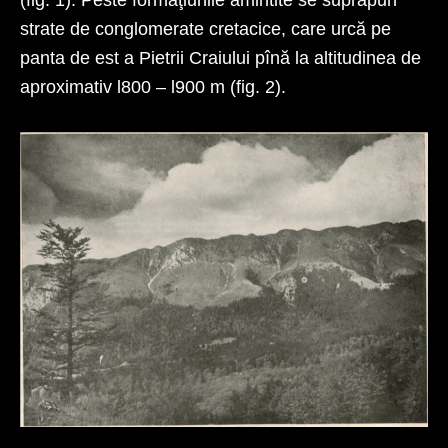
(fig. 1). Peste formaţiunile amintite se suprapun
strate de conglomerate cretacice, care urcă pe
panta de est a Pietrii Craiului pînă la altitudinea de
aproximativ l800 – l900 m (fig. 2).