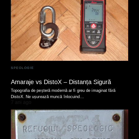
SPEOLOGIE
Amaraje vs DistoX – Distanța Sigură
Topografia de peșteră modernă ar fi greu de imaginat fără
DistoX. Ne ușurează muncă înlocuind…
7 ani ago