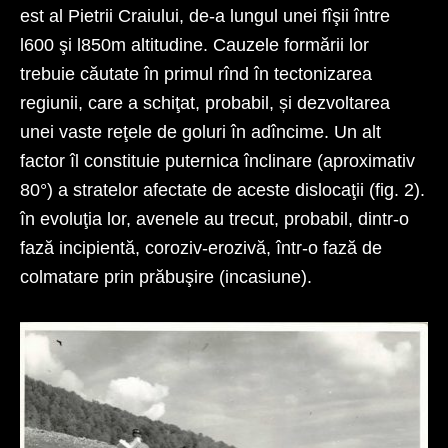
est al Pietrii Craiului, de-a lungul unei fîşii între
l600 şi l850m altitudine. Cauzele formării lor
trebuie căutate în primul rînd în tectonizarea
regiunii, care a schiţat, probabil, și dezvoltarea
unei vaste reţele de goluri în adîncime. Un alt
factor îl constituie puternica înclinare (aproximativ
80°) a stratelor afectate de aceste dislocaţii (fig. 2).
în evoluţia lor, avenele au trecut, probabil, dintr-o
fază incipientă, coroziv-erozivă, într-o fază de
colmatare prin prăbuşire (incasiune).