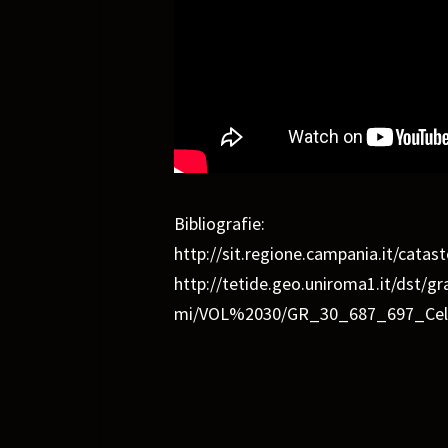
Bibliografie:
http://sit.regione.campania.it/catas
http://tetide.geo.uniroma1.it/dst/
mi/VOL%2030/GR_30_687_697_Cel