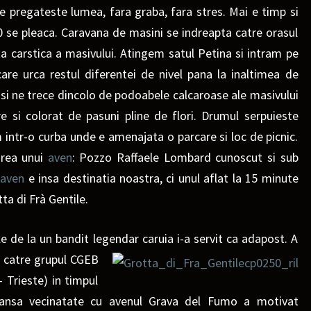
se pregateste lumea, fara graba, fara stres. Mai e timp si
20 se pleaca. Caravana de masini se indreapta catre orasul
a carstica a masivului.
Atingem satul Petina si intram pe
re urca restul diferentei de nivel pana la
inaltimea de
i ne trece dincolo de podoabele calcaroase ale masivului
re si colorat de pasuni pline de flori. Drumul serpuieste
im intr-o curba unde e amenajata o parcare si loc de picnic.
area unui
aven
: Pozzo Raffaele Lombard cunoscut si sub
t
aven
e insa destinatia noastra, ci unul aflat la 15 minute
ta di Frà Gentile.
e de la un bandit legendar caruia i-a servit ca adapost. A
 catre grupul
CGEB
Trieste) in timpul
ransa vecinatate cu avenul Grava del F
umo a motivat