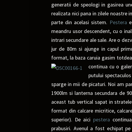
generatii de speologi in gasirea un
realizata nici pana in zilele noastre 
parte din acel
asi sistem.
Pestera
es
meandru usor descendent, cu o inal
intrari secundare ale sale. Are o dez
jur de 80m si ajunge in capul pri
format, la baza caruia gasim totdea
continua cu o gale
putului spectaculos
sparge in mii de picaturi. Noi am p
1900lm si lanterna secundara de 900
aceast tub vertical sapat in stratel
format din calcare micritice, calcar
superior). De aici
pestera
continua 
prabusiri.
Avenul a fost echipat pe 