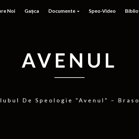
re Noi
Gașca
Documente
Speo-Video
Bibli
AVENUL
lubul De Speologie "Avenul" – Bras