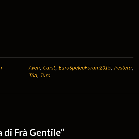
m
Aven
,
Carst
,
EuroSpeleoForum2015
,
Pestera
,
TSA
,
Tura
 di Frà Gentile”