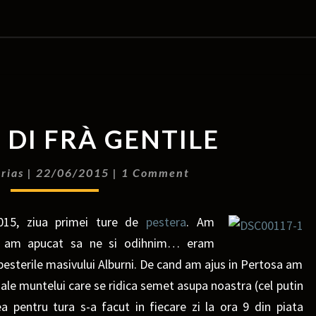
 DI FRÀ GENTILE
rias
|
22/06/2015
|
1 Comment
2015, ziua primei ture de
pestera
. Am
te… am apucat sa ne si odihnim… eram
esterile masivului Alburni. De cand am ajus in Pertosa am
ale muntelui care se ridica semet asupa noastra (cel putin
ea pentru tura s-a facut in fiecare zi la ora 9 din piata