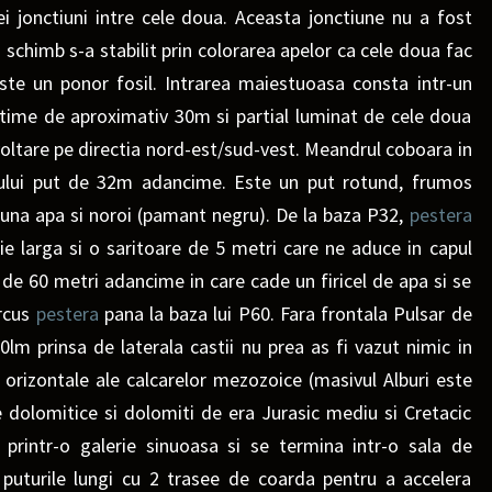
ei jonctiuni intre cele doua. Aceasta jonctiune nu a fost
in schimb s-a stabilit prin colorarea apelor ca cele doua fac
te un ponor fosil. Intrarea maiestuoasa consta intr-un
time de aproximativ 30m si partial luminat de cele doua
voltare pe directia nord-est/sud-vest. Meandrul coboara in
mului put de 32m adancime. Este un put rotund, frumos
una apa si noroi (pamant negru). De la baza P3
2,
pestera
rie
larga si o saritoare de 5 metri care ne aduce in capul
 de 60 metri adancime in care cade un firicel de apa si se
arcus
pestera
pana la baza lui P60. Fara frontala Pulsar de
lm prinsa de laterala castii nu prea as fi vazut nimic in
e orizontale ale calcarelor mezozoice (masivul Alburi este
e dolomitice si dolomiti de era Jurasic mediu si Cretacic
printr-o galerie sinuoasa si se termina intr-o sala de
puturile lungi cu 2 trasee de coarda pentru a accelera