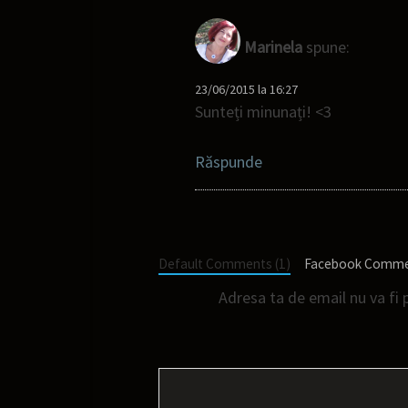
Marinela
spune:
23/06/2015 la 16:27
Sunteți minunați! <3
Răspunde
Default Comments (1)
Facebook Comm
Adresa ta de email nu va fi 