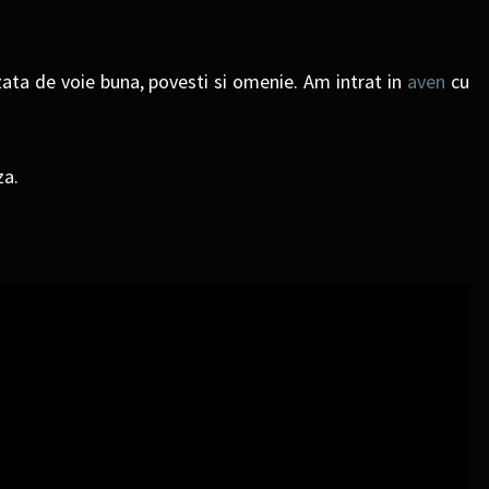
izata de voie buna, povesti si omenie. Am intrat in
aven
cu
za.