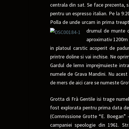
centrala din sat. Se face prezenta, 
pentru un espresso italian. Pe la 9:
Polla de unde urcam in prima treapt
drumul de munte ca
aproximativ 1200m s
in platoul carstic acoperit de padu
printre doline si vai inchise. Ne opr
Gardul de lemn imprejmuieste intr
numele de Grava Mandini. Nu aces
de mers de aici care se numeste Grot
Grotta di Frà Gentile isi trage numel
fost explorata pentru prim
a data de
(Commissione Grotte “E. Boegan” – 
campaniei
speologie
din 1961. St