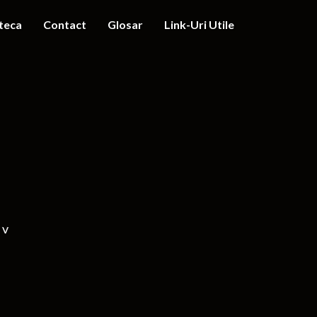
oteca
Contact
Glosar
Link-Uri Utile
ov