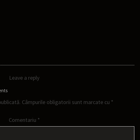
Leave a reply
ents
publicată.
Câmpurile obligatorii sunt marcate cu
*
Comentariu
*